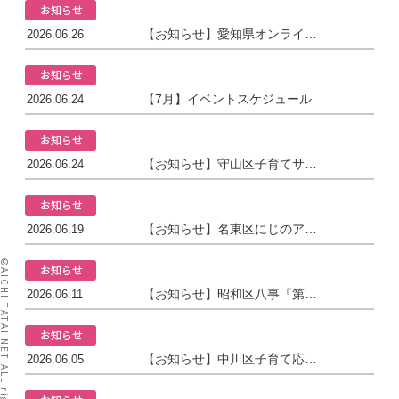
お知らせ
【お知らせ】愛知県オンライン多胎家庭交流会
2026.06.26
お知らせ
【7月】イベントスケジュール
2026.06.24
お知らせ
【お知らせ】守山区子育てサロン「る・こぴん」さん主催『双子の会』
2026.06.24
お知らせ
【お知らせ】名東区にじのアーチさん『ふたごみつごちゃんの日』
2026.06.19
I TATAI NET ALL rights reserved.
お知らせ
【お知らせ】昭和区八事『第二回 ふたご・みつごにぎやかマルシェ』
2026.06.11
お知らせ
【お知らせ】中川区子育て応援拠点「ゆるまる」さん主催『ニコニコの会』
2026.06.05