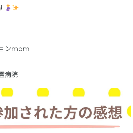
す
ョンmom
霊病院