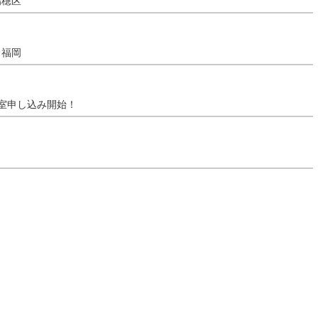
瑞穂区
＠福岡
室申し込み開始！