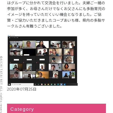
はグループに分かれて交流会を行いました。夫婦ご一緒の
参加が多く、お母さんだけでなくお父さんにも多胎育児の
イメージを持っていただくいい機会となりました。ご協
賛・ご協力いただきましたコープあいち様、県内の多胎サ
ークルさん有難うございました。
I TATAI NET ALL rights reserved.
2020年07月25日
Category