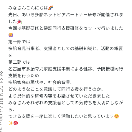
みなさんこんにちは
先日、あいち多胎ネットピアパートナー研修が開催されま
した
今回は基礎研修と健診同行支援研修をセットで行いました
第一部では
多胎育児当事者、支援者としての基礎知識と、活動の概要
を
第二部では
名古屋市多胎育児家庭支援事業による健診、予防接種同行
I TATAI NET ALL rights reserved.
支援を行うため
多胎家庭の現状や、社会的背景、
どのようなことを意識して同行支援を行うのか、
より具体的な研修内容をお話させていただきました
みなさんそれぞれの支援者としての気持ちを大切にしなが
ら、
できる支援を一緒に楽しく活動したいと思っています