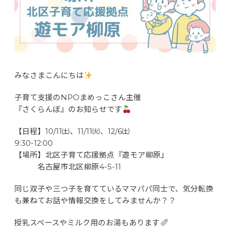
みなさまこんにちは
子育て支援のNPOまめっこさん主催
『さくらんぼ』のお知らせです
【日程】10/11㈯、11/11㈫、12/6㈯
9:30-12:00
【場所】北区子育て応援拠点『遊モア柳原』
名古屋市北区柳原4-5-11
同じ双子や三つ子を育てているママパパ同士で、気分転換
も兼ねてお話や情報交換をしてみませんか？？
授乳スペースやミルク用のお湯もあります