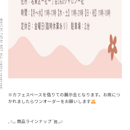
I TATAI NET ALL rights reserved.
※カフェスペースを借りての展示会となります。お席につ
かれましたらワンオーダーをお願いします
𓈒 𓏸𓈒𓂂 商品ラインナップ
𓈒𓂂𓏸