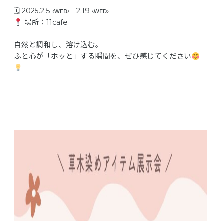
🗓 2025.2.5 ‹ᴡᴇᴅ› – 2.19 ‹ᴡᴇᴅ›
場所：11cafe
自然と調和し、溶け込む。
ふと心が「ホッと」する瞬間を、ぜひ感じてください
┈┈┈┈┈┈┈┈┈┈┈┈┈┈┈┈┈