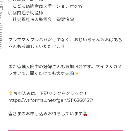
I TATAI NET ALL rights reserved.
こども訪問看護ステーションmom
◯堀内遥子助産師
社会福祉法人聖霊会 聖霊病院
プレママ＆プレパパだけでなく、おじいちゃん＆
おばあち
ゃんも参加していただけます。
また管理入院中の妊婦さんも参加可能です。マイク＆
カメ
ラオフで、聞くだけでも大丈夫
お申込みは、下記リンクをクリック！
https://ws.formzu.net/fgen/S116360137/
皆さまのお申し込みお待ちしています