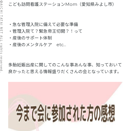
I TATAI NET ALL rights reserved.
こども訪問看護ステーションMom（愛知県みよし市）
・急な管理入院に備えて必要な準備
・管理入院て？緊急帝王切開？！って
・産後のサポート体制
・産後のメンタルケア etc…
多胎妊娠出産に関してのこんな事あんな事、知っておいて
良かったと思える情報盛りだくさんの会となっています。