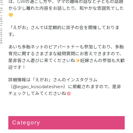
I TATAI NET ALL rights reserved.
は、GWの過ごし方や、ママの趣味の話など子どもの話題
から少し離れた内容をお話したり、和やかな雰囲気でした
「えがお」さんでは定期的に双子の会を開催しておりま
す。
あいち多胎ネットのピアパートナーも参加しており、多胎
育児に関するさまざまな疑問質問にお答えできますので、
是非皆さん遊びに来てくださいね
妊婦さんの参加も大歓
迎です！
詳細情報は「えがお」さんのインスタグラム
（
@egao_kosodateshien
）に掲載されますので、是非
チェックしてみてくださいね
Category