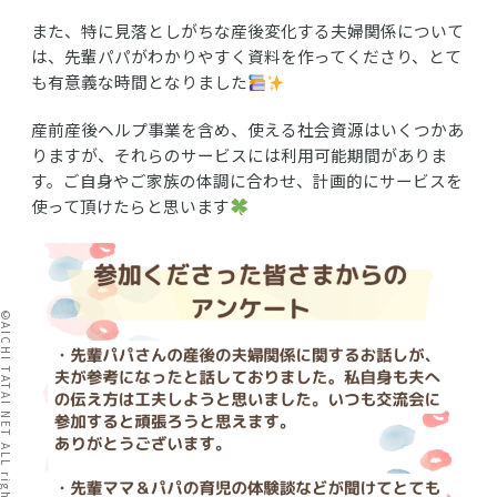
また、特に見落としがちな産後変化する夫婦関係について
は、先輩パパがわかりやすく資料を作ってくださり、とて
も有意義な時間となりました
産前産後ヘルプ事業を含め、使える社会資源はいくつかあ
りますが、それらのサービスには利用可能期間がありま
す。ご自身やご家族の体調に合わせ、計画的にサービスを
使って頂けたらと思います
I TATAI NET ALL rights reserved.