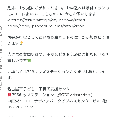
是非、お気軽にご参加ください。お申込みは添付チラシの
QRコードまたは、こちらのURLからお願いします
➾https://ttzk.graffer.jp/city-nagoya/smart-
apply/apply-procedure-alias/tataiji/door
I TATAI NET ALL rights reserved.
司会進行役としてあいち多胎ネットの理事が参加させて頂
きます
皆さまの質問や疑問、不安などをお気軽にご相談頂けたら
嬉しいです
⇩詳しくは758キッズステーションさんまでお願いしま
す。
名古屋市子ども・子育て支援センター
753キッズステーション（
@758kidsstation
）
中区栄3-18-1 ナディアパークビジネスセンタービル6階
052-262-2372